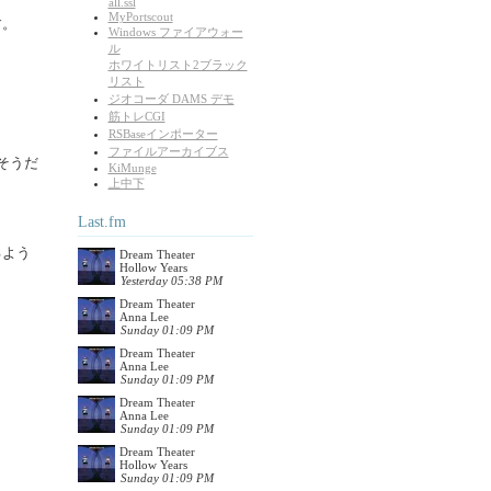
all.ssl
MyPortscout
す。
Windows ファイアウォー
ル
ホワイトリスト2ブラック
リスト
ジオコーダ DAMS デモ
筋トレCGI
RSBaseインポーター
ファイルアーカイブス
そうだ
KiMunge
上中下
Last.fm
るよう
Dream Theater
Hollow Years
Yesterday 05:38 PM
Dream Theater
Anna Lee
Sunday 01:09 PM
Dream Theater
Anna Lee
Sunday 01:09 PM
Dream Theater
Anna Lee
Sunday 01:09 PM
Dream Theater
Hollow Years
Sunday 01:09 PM