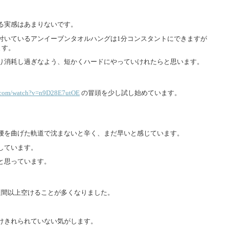
る実感はあまりないです。
付いているアンイーブンタオルハングは1分コンスタントにできますが
ます。
り消耗し過ぎなよう、短かくハードにやっていけれたらと思います。
e.com/watch?v=n9D28E7utOE
の冒頭を少し試し始めています。
腰を曲げた軌道で沈まないと辛く、まだ早いと感じています。
しています。
と思っています。
週間以上空けることが多くなりました。
けきれられていない気がします。