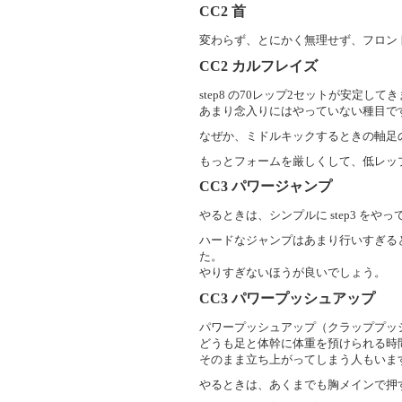
CC2
首
変わらず、とにかく無理せず、フロン
CC2
カルフレイズ
step8 の70レップ2セットが安定して
あまり念入りにはやっていない種目で
なぜか、ミドルキックするときの軸足
もっとフォームを厳しくして、低レッ
CC3
パワージャンプ
やるときは、シンプルに step3 をや
ハードなジャンプはあまり行いすぎる
た。
やりすぎないほうが良いでしょう。
CC3
パワープッシュアップ
パワープッシュアップ（クラッププッ
どうも足と体幹に体重を預けられる時
そのまま立ち上がってしまう人もいま
やるときは、あくまでも胸メインで押