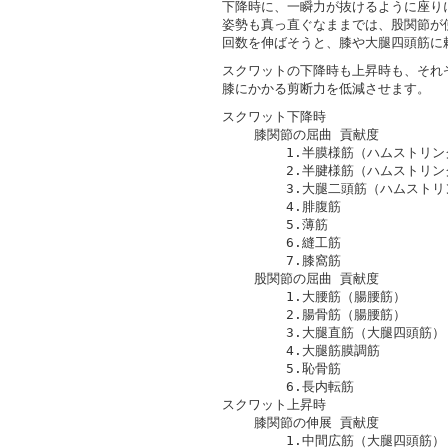
下降時に、一瞬力が抜けるように座り
姿勢も真っ直ぐなままでは、股関節が
回数を伸ばそうと、膝や大腿四頭筋に
スクワットの下降時も上昇時も、それ
膝にかかる剪断力を低減させます。
スクワット下降時

    膝関節の屈曲 貢献度

        1.半膜様筋（ハムストリン
        2.半腱様筋（ハムストリン
        3.大腿二頭筋（ハムストリ
        4.腓腹筋

        5.薄筋

        6.縫工筋

        7.膝窩筋

    股関節の屈曲 貢献度

        1.大腰筋（腸腰筋）

        2.腸骨筋（腸腰筋）

        3.大腿直筋（大腿四頭筋）

        4.大腿筋膜調筋

        5.恥骨筋

        6.長内転筋

スクワット上昇時

    膝関節の伸展 貢献度

        1.中間広筋（大腿四頭筋）
