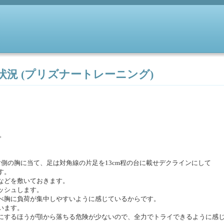
現在状況 (プリズナートレーニング)
。
側の胸に当て、足は対角線の片足を13cm程の台に載せデクラインにして
す。
などを敷いておきます。
ッシュします。
べ胸に負荷が集中しやすいように感じているからです。
います。
にするほうが顎から落ちる危険が少ないので、全力でトライできるように感