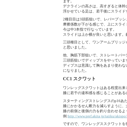
ます。
デクラインの高さは、高すぎると体幹
浮かせている足は、若干後にスライド
2種目目は3頭筋狙いで、レバープッ
摩擦係数が下がる感じで、上にスライ
今は中3本指で行なっています。
スライドは上か横が良いと思います。
三頭種目として、ワンアームブリッジ
と思いました。
他、胸筋下部狙いで、ストレートバー
三頭筋狙いでディップスをやっていま
ディプスは意識して胸をあまり使わな
になりました。
CC1
スクワット
ワンレッグスクワットはある程度出来
膝に若干の違和感を感じることがある
スターティングストレングスのp16あ
膝にかかるせん断力を減らすように、
膝の前側と後側の力を釣り合わせるよ
例:
http://www.pref.akita.jp/taiiku/akis
ですので、ワンレッグススクワットを