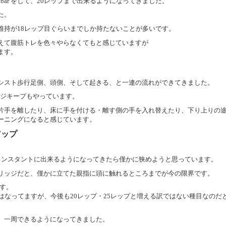
to bar をして、20レップまで出来るようになってきました。
た。
維持が18レップ目ぐらいまでしか持たないことが多いです。
えて腹筋トレを色々やらなくてもと感じていますが
ます。
シスト歩行足側、頭側、そして起きる、と一連の流れができてきました。
ッジキープもやっています。
片手を離したり、床に手を付ける・離す側の手を入れ替えたり、下り上りの
ーニングになると感じています。
アップ
コンスタントに出来るようになってきたら僅かに狭めようと思っています。
リッジだと、僅かに立てた親指に頭に触れるところまでが今の限界です。
です。
はなってますが、今後も20レップ・25レップと増える訳ではない種目なのだ
、一周できるようになってきました。