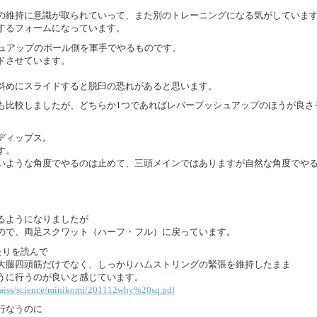
の維持に意識が取られていって、また別のトレーニングになる気がしていま
するフォームになっています。
シュアップのボール側を軍手でやるものです。
ドさせています。
斜めにスライドすると脱臼の恐れがあると思います。
も比較しましたが、どちらか1つであればレバープッシュアップのほうが良さ
ディップス。
す。
いような角度でやるのは止めて、三頭メインではありますが自然な角度でや
るようになりましたが
ので、両足スクワット（ハーフ・フル）に戻っています。
たりを読んで
大腿四頭筋だけでなく、しっかりハムストリングの緊張を維持したまま
うに行うのが良いと感じています。
po/aiss/science/minikomi/201112why%20sq.pdf
行なうのに