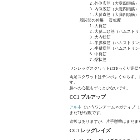
        2.外側広筋（大腿四頭筋）

        3.内側広筋（大腿四頭筋）

        4.大腿直筋（大腿四頭筋）

    股関節の伸展  貢献度

        1.大臀筋

        2.大腿二頭筋（ハムストリ
        3.大内転筋

        4.半膜様筋（ハムストリン
        5.半腱様筋（ハムストリン
        6.中臀筋

ワンレッグスクワットはゆっくり完璧
両足スクワットはテンポよくやらず、
す。
膝への心配もずっと少ないです。
CC1
プルアップ
アル本
でいうワンアームネガティブ（
まだ7秒程度です。
進捗はありますが、片手懸垂はまだま
CC1
レッグレイズ