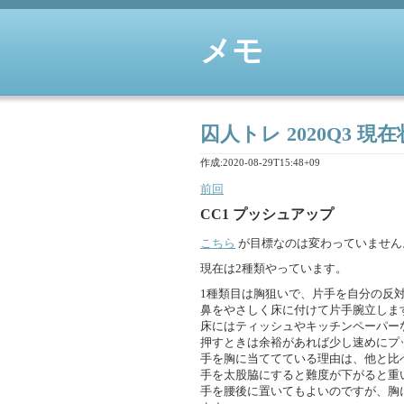
メモ
囚人トレ 2020Q3 
作成:2020-08-29T15:48+09
前回
CC1
プッシュアップ
こちら
が目標なのは変わっていません
現在は2種類やっています。
1種類目は胸狙いで、片手を自分の反対
鼻をやさしく床に付けて片手腕立しま
床にはティッシュやキッチンペーパー
押すときは余裕があれば少し速めにプ
手を胸に当ててている理由は、他と比
手を太股脇にすると難度が下がると重
手を腰後に置いてもよいのですが、胸