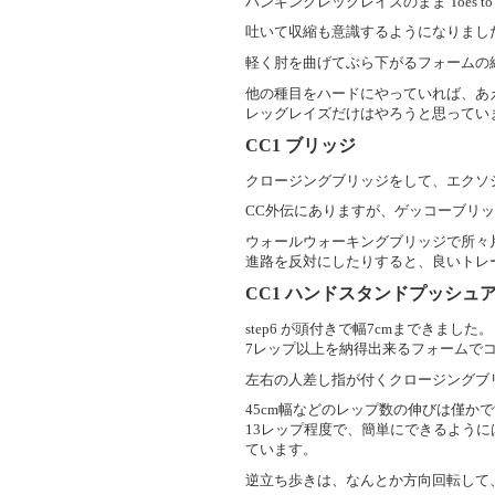
ハンギングレッグレイズのまま Toes 
吐いて収縮も意識するようになりまし
軽く肘を曲げてぶら下がるフォームの
他の種目をハードにやっていれば、あ
レッグレイズだけはやろうと思ってい
CC1
ブリッジ
クロージングブリッジをして、エクソ
CC外伝にありますが、ゲッコーブリ
ウォールウォーキングブリッジで所々
進路を反対にしたりすると、良いトレ
CC1
ハンドスタンドプッシュ
step6 が頭付きで幅7cmまできました。
7レップ以上を納得出来るフォームで
左右の人差し指が付くクロージングブ
45cm幅などのレップ数の伸びは僅か
13レップ程度で、簡単にできるように
ています。
逆立ち歩きは、なんとか方向回転して