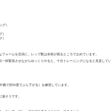
ング）

グ）

グ）

なフォームを念頭に、レップ数は余裕が残るところで止めています。
目一杯緊張させながらゆっくりやると、十分トレーニングになると見直して
片腕で肘90度でぶら下がる）を練習しています。
だ遠そうです。