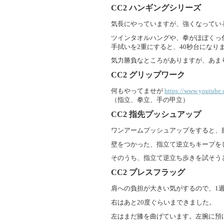
CC2
ハンギングシリーズ
気長にやっていますが、強くなってい
ツインタオルハングや、拳がほぼくっ
手拭いを2重にすると、40秒台になり
気力勝負なところがありますが、あま
CC2
グリップワーク
何もやってませが
https://www.youtub
（指立、拳立、手の甲立）
CC2
指先プッシュアップ
ワンアームプッシュアップをすると、
壁をつかった、指立て逆立ちキープを
そのうち、指立て逆立ち歩きを試そう
CC2
プレスフラッグ
肩への負担が大きい気がするので、1
右はあと20度ぐらいまできました。
左はまだ膝を曲げています。左腕に預