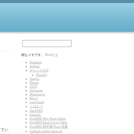
雑なメモです。
IPv4だよ
Redmine
Jenkins
がらくたCGI
Host2Ip
Nagios
Munin
GLPI
Ampache
Mattermost
Moxy
ownCloud
くぱんつ
DarkPAN
pausetm
FreeBSD New Ports Index
FreeBSD Patch Level Table
FreeBSD 四半期 Ports 流量
じてい
freebsd-update latest.ssl