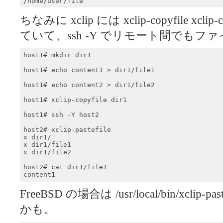
/home/user/file
ちなみに xclip には xclip-copyfile xclip-cu
ていて、ssh -Y でリモート間でも
host1# mkdir dir1

host1# echo content1 > dir1/file1

host1# echo content2 > dir1/file2

host1# xclip-copyfile dir1

host1# ssh -Y host2

host2# xclip-pastefile

x dir1/

x dir1/file1

x dir1/file2

host2# cat dir1/file1

content1
FreeBSD の場合は /usr/local/bin/xcl
かも。