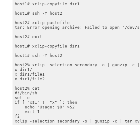
host1# xclip-copyfile dir1

host1# ssh -Y host2

host2# xclip-pastefile

tar: Error opening archive: Failed to open '/dev/sa
host2# exit

host1# xclip-copyfile dir1

host1# ssh -Y host2

host2% xclip -selection secondary -o | gunzip -c |
x dir1/

x dir1/file1

x dir1/file2

host2% cat 

#!/bin/sh

set -e

if [ "x$1" != "x" ]; then

    echo "Usage: $0" >&2

    exit 1

fi

xclip -selection secondary -o | gunzip -c | tar xv