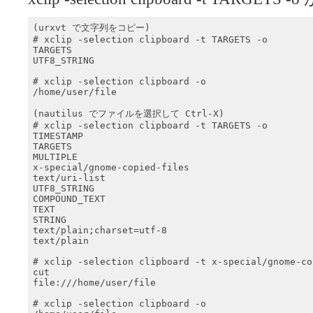
(urxvt で文字列をコピー)

# xclip -selection clipboard -t TARGETS -o

TARGETS

UTF8_STRING

# xclip -selection clipboard -o

/home/user/file

(nautilus でファイルを選択して Ctrl-X)

# xclip -selection clipboard -t TARGETS -o

TIMESTAMP

TARGETS

MULTIPLE

x-special/gnome-copied-files

text/uri-list

UTF8_STRING

COMPOUND_TEXT

TEXT

STRING

text/plain;charset=utf-8

text/plain

# xclip -selection clipboard -t x-special/gnome-co
cut

file:///home/user/file

# xclip -selection clipboard -o
