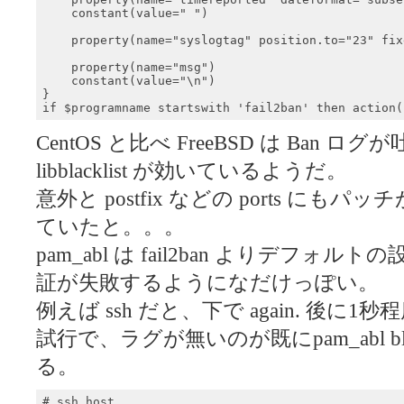
    constant(value=" ")

    property(name="syslogtag" position.to="23" fix
    property(name="msg")

    constant(value="\n")

}

if $programname startswith 'fail2ban' then action(
CentOS と比べ FreeBSD は Ba
libblacklist が効いているようだ。
意外と postfix などの ports に
ていたと。。。
pam_abl は fail2ban よりデフ
証が失敗するようになだけっぽい。
例えば ssh だと、下で again. 後
試行で、ラグが無いのが既にpam_abl bl
る。
# ssh host
