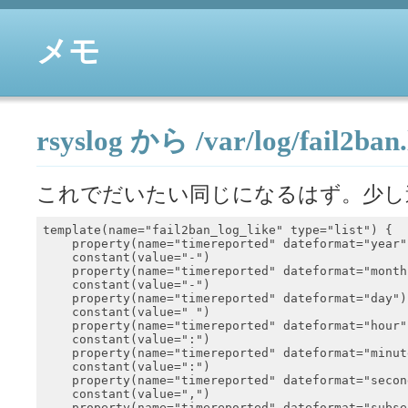
メモ
rsyslog から /var/log/fail2b
これでだいたい同じになるはず。少し
template(name="fail2ban_log_like" type="list") {

    property(name="timereported" dateformat="year")
    constant(value="-")

    property(name="timereported" dateformat="month"
    constant(value="-")

    property(name="timereported" dateformat="day")

    constant(value=" ")

    property(name="timereported" dateformat="hour")
    constant(value=":")

    property(name="timereported" dateformat="minute
    constant(value=":")

    property(name="timereported" dateformat="second
    constant(value=",")

    property(name="timereported" dateformat="subse