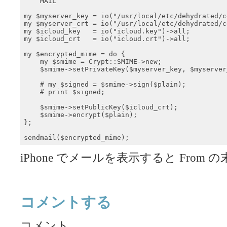
    MAIL

my $myserver_key = io("/usr/local/etc/dehydrated/c
my $myserver_crt = io("/usr/local/etc/dehydrated/c
my $icloud_key   = io("icloud.key")->all;

my $icloud_crt   = io("icloud.crt")->all;

my $encrypted_mime = do {

    my $smime = Crypt::SMIME->new;

    $smime->setPrivateKey($myserver_key, $myserver_
    # my $signed = $smime->sign($plain);

    # print $signed;

    $smime->setPublicKey($icloud_crt);

    $smime->encrypt($plain);

};

sendmail($encrypted_mime);
iPhone でメールを表示すると Fro
コメントする
コメント