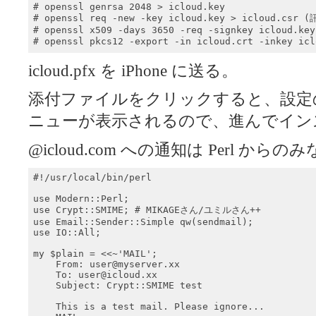
# openssl genrsa 2048 > icloud.key

# openssl req -new -key icloud.key > icloud.cs
# openssl x509 -days 3650 -req -signkey icloud.key
# openssl pkcs12 -export -in icloud.crt -in
icloud.pfx を iPhone に送る。
添付ファイルをクリックすると、設定
ニューが表示されるので、進んでイン
@icloud.com への通知は Perl か
#!/usr/local/bin/perl

use Modern::Perl;

use Crypt::SMIME; # MIKAGEさん/ユミルさん++

use Email::Sender::Simple qw(sendmail);

use IO::All;

my $plain = <<~'MAIL';

    From: user@myserver.xx

    To: user@icloud.xx

    Subject: Crypt::SMIME test

    This is a test mail. Please ignore...
