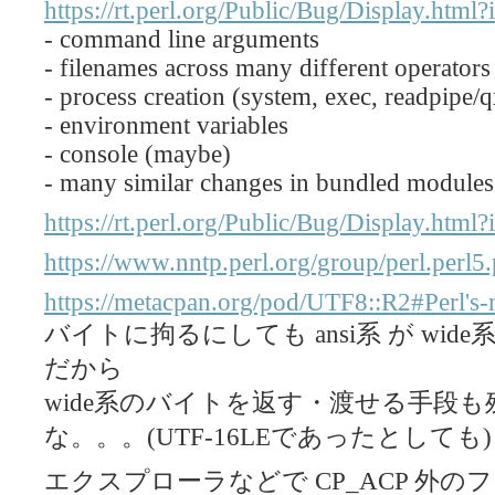
https://rt.perl.org/Public/Bug/Display.htm
- command line arguments
- filenames across many different operators
- process creation (system, exec, readpipe/q
- environment variables
- console (maybe)
- many similar changes in bundled modules
https://rt.perl.org/Public/Bug/Display.htm
https://www.nntp.perl.org/group/perl.perl
https://metacpan.org/pod/UTF8::R2#Perl's-
バイトに拘るにしても ansi系 が wi
だから
wide系のバイトを返す・渡せる手段
な。。。(UTF-16LEであったとしても)
エクスプローラなどで CP_ACP 外