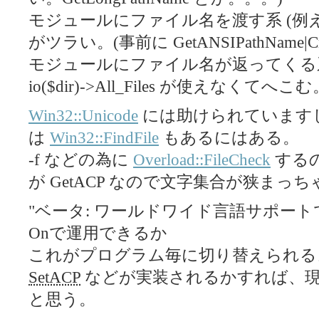
モジュールにファイル名を渡す系 (例
がツラい。(事前に GetANSIPathName|Creat
モジュールにファイル名が返ってく
io($dir)->All_Files が使えなくてへこむ
Win32::Unicode
には助けられています
は
Win32::FindFile
もあるにはある。
-f などの為に
Overload::FileCheck
するの
が GetACP なので文字集合が狭まっ
"ベータ: ワールドワイド言語サポートで U
Onで運用できるか
これがプログラム毎に切り替えられる
SetACP
などが実装されるかすれば、現在
と思う。