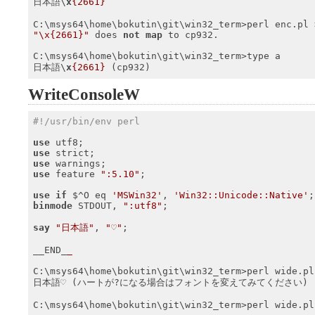
日本語\
x
{2661}
"\x{2661}"
 does 
not
map
 to cp932.

C:\msys64\home\bokutin\git\win32_term>type a

日本語\
x
{2661}
 (cp932)
WriteConsoleW
#!/usr/bin/env perl
use
use
use
use
 feature 
":5.10"
;

use
if
 $^O eq 
'MSWin32'
, 
'Win32::Unicode::Native'
binmode
 STDOUT, 
":utf8"
;

say
"日本語"
, 
"♡"
;

__END_
_
C:\msys64\home\bokutin\git\win32_term>perl wide.pl

日本語♡ (ハートが?になる場合はフォントを変えてみてください)

C:\msys64\home\bokutin\git\win32_term>perl wide.pl 