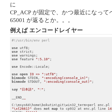
に
CP_ACP が固定で、かつ最近になっ
65001 が返るとか。。。
例えば エンコードレイヤー
#!/usr/bin/env perl
use
use
use
use
 feature 
":5.10"
;

use
 Encode::Locale;

use
open
IO =>
":utf8"
binmode
 STDIN, 
":encoding(console_in)"
binmode
 STDOUT, 
":encoding(console_out)"
;

say
"日本語"
, 
"♡"
;

__END_
_
"\x{2661}"
 does 
not
map
 to cp932 at enc.pl line 
14