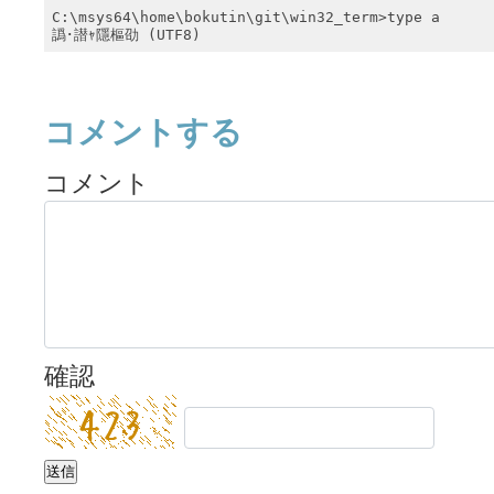
C:\msys64\home\bokutin\git\win32_term>type a

譌･譛ｬ隱樞劭 (UTF8)
コメントする
コメント
確認