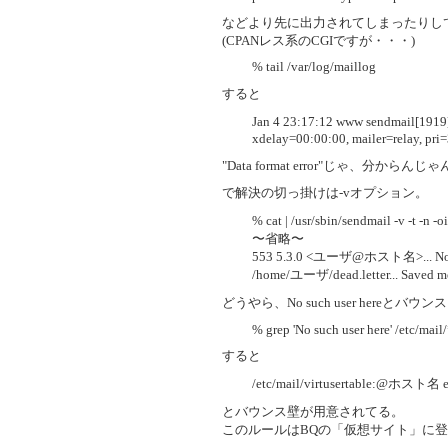
などより先に出力されてしまったりして、mal
(CPANレス系のCGIですが・・・)
% tail /var/log/maillog
すると
Jan 4 23:17:12 www sendmail[191
xdelay=00:00:00, mailer=relay, pri=3
"Data format error"じゃ、分からんじ
で解決の切っ掛けは-vオプション。
% cat | /usr/sbin/sendmail -v -t -n
〜省略〜
553 5.3.0 <ユーザ@ホスト名>... No s
/home/ユーザ/dead.letter... Saved m
どうやら、No such user hereとバ
% grep 'No such user here' /etc/mail
すると
/etc/mail/virtusertable:@ホスト名 err
とバウンス壁が用意されてる。
このルールはBQの「仮想サイト」に