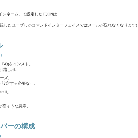
メインネーム」で設定したFQDNは
登録したユーザしかコマンドインターフェイスではメールが送れなくなります)
ル
)
S + BQ)をインスト。
zからの引越し用。
ムーズ。
も設定する必要なし。
tall。
が高そうな悪寒。
バーの構成
)