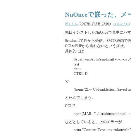
NuOnceで嵌った、
ぼくちん
(
2007年1月 5日 03:01
)
|
コメント(1)
先日インストしたNuOnceで見事にハ
Sendmailで外から受信、SMTP経
CGIやPHPから送れないという症状。
具体的には
% cat | /usr/sbin/sendmail -t -n -o
test
detu
CTRL-D
で
/home/ユーザ/dead.letter... Saved m
と死んでしまう。
CGIで
open(MAIL, "| /usr/sbin/sendmail -
などとしていると、上のエラーが
print "Content-Type: text/plain\n\n"