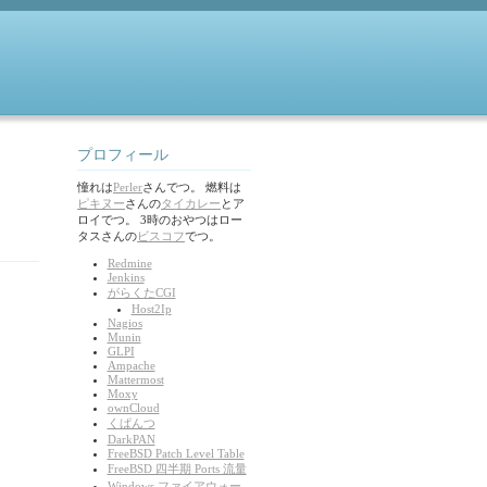
プロフィール
憧れは
Perler
さんでつ。 燃料は
ピキヌー
さんの
タイカレー
とア
ロイでつ。 3時のおやつはロー
タスさんの
ビスコフ
でつ。
Redmine
Jenkins
がらくたCGI
Host2Ip
Nagios
Munin
GLPI
Ampache
Mattermost
Moxy
ownCloud
くぱんつ
DarkPAN
FreeBSD Patch Level Table
FreeBSD 四半期 Ports 流量
Windows ファイアウォー