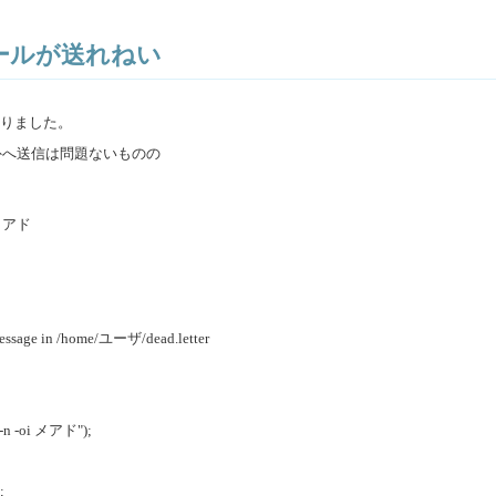
メールが送れねい
マりました。
由で外へ送信は問題ないものの
i メアド
essage in /home/ユーザ/dead.letter
t -n -oi メアド");
;