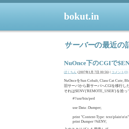
bokut.in
サーバー
の最近の
NuOnce下のCGIで$E
ぼくちん
(
2007年1月 7日 00:56
)
|
コメント(0)
NuOnceをSun Cobalt, Class Cat C
旧サーバから新サーバへCGIを移行し
それは$ENV{'REMOTE_USER'}
#!/usr/bin/perl
use Data::Dumper;
print "Content-Type: text/plain\n\n"
print Dumper \%ENV;