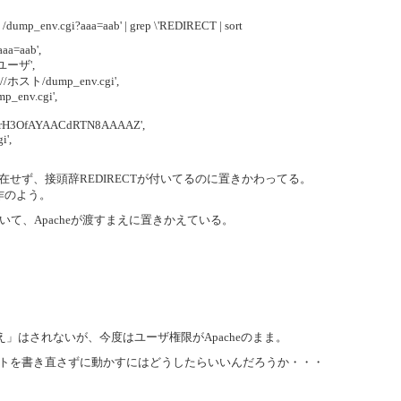
_env.cgi?aaa=aab' | grep \'REDIRECT | sort
aa=aab',
'ユーザ',
://ホスト/dump_env.cgi',
p_env.cgi',
aXrH3OfAYAACdRTN8AAAAZ',
i',
存在せず、接頭辞REDIRECTが付いてるのに置きかわってる。
動作のよう。
いて、Apacheが渡すまえに置きかえている。
換え」はされないが、今度はユーザ権限がApacheのまま。
系のスクリプトを書き直さずに動かすにはどうしたらいいんだろうか・・・