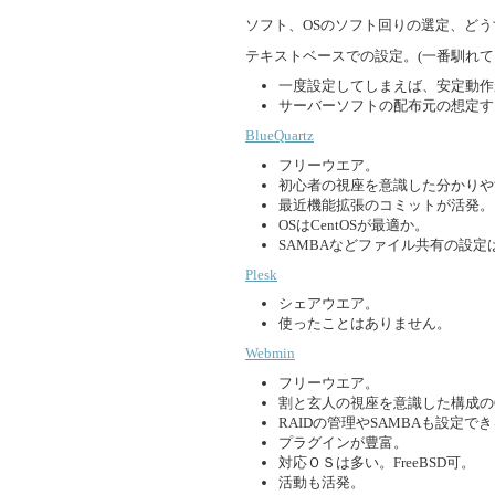
ソフト、OSのソフト回りの選定、どう
テキストベースでの設定。(一番馴れてるFreeB
一度設定してしまえば、安定動作
サーバーソフトの配布元の想定す
BlueQuartz
フリーウエア。
初心者の視座を意識した分かりや
最近機能拡張のコミットが活発。
OSはCentOSが最適か。
SAMBAなどファイル共有の設定
Plesk
シェアウエア。
使ったことはありません。
Webmin
フリーウエア。
割と玄人の視座を意識した構成の
RAIDの管理やSAMBAも設定で
プラグインが豊富。
対応ＯＳは多い。FreeBSD可。
活動も活発。