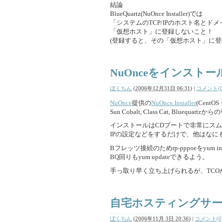
結論
BlueQuartz(NuOnce Installer)では
「システムのTCP/IPのホスト名とド
「仮想ホスト」に登録しないこと！
(登録すると、その「仮想ホスト」に
NuOnceをインストー
ぼくちん
(
2006年12月31日 06:31
)
|
コメント(0
NuOnce
提供の
NuOnce Installer
(CentO
Sun Cobalt, Class Cat, Bluequart
インストールはCDブートで非常にス
IPの設定などをするだけで、他はなに
Bフレッツ接続のためrp-pppoeをyum ins
BQ回りもyum updateできるよう。
手っ取り早く立ち上げられるが、TCO
自宅ホスティングサー
ぼくちん
(
2006年11月 3日 20:36
)
|
コメント(0