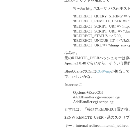
上のスクリプトを用意して
% w3m 'http://ユーザ:パス@ホスト/dump
'REDIRECT_QUERY_STRING' => 'a
'REDIRECT_REMOTE_USER' => 
'REDIRECT_SCRIPT_URI' => 'http
'REDIRECT_SCRIPT_URL' => '/dum
'REDIRECT_STATUS' => '200',
'REDIRECT_UNIQUE_ID' => 'VJ
'REDIRECT_URL' => '/dump_env.cg
ふみゅ。
元のREMOTE_USERハッシュキーは
Apache2.0.48ぐらいから、そういう
BlueQuartzのCGIは
CGIWrap
が担当して
で、正しいかな。
.htaccessに
Options +ExecCGI
#AddHandler cgi-wrapper .cgi
AddHandler cgi-script .cgi
とすれば、「接頭辞REDIRECT置き
$ENV{'REMOTE_USER'} 
キー：internal redirect, internal_redirect