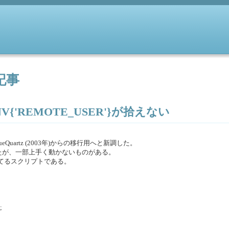
記事
NV{'REMOTE_USER'}が拾えない
ute, BlueQuartz (2003年)からの移行用へと新調した。
たが、一部上手く動かないものがある。
を拾ってるスクリプトである。
;