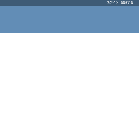
ログイン
登録する