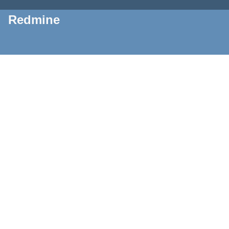
Redmine