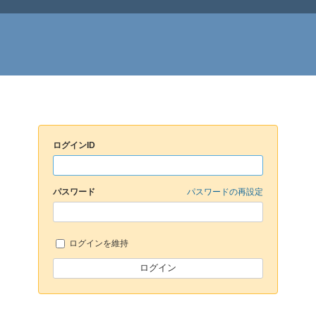
ログインID
パスワード
パスワードの再設定
ログインを維持